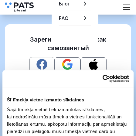
Блог
FAQ
Зарегистрироваться как
самозанятый
Или
Šī tīmekļa vietne izmanto sīkdatnes
Šajā tīmekļa vietnē tiek izmantotas sīkdatnes,
lai nodrošinātu mūsu tīmekļa vietnes funkcionalitāti un
Подтверждаю, что я ознакомился(-
lietošanas ērtumu, apkopotu informāciju par apmeklētāju
ась) с
правилами пользования Pats
и
pieredzi un pielāgotu mūsu tīmekļa vietnes darbību
прейскурантом Pats
,
Дальше