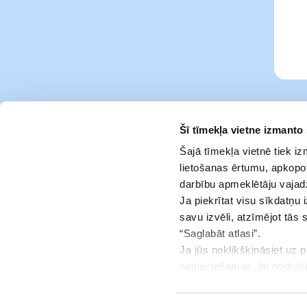
Šī tīmekļa vietne izmanto
Šajā tīmekļa vietnē tiek i
lietošanas ērtumu, apkopot
darbību apmeklētāju vajad
Ja piekrītat visu sīkdatņu 
savu izvēli, atzīmējot tās 
“Saglabāt atlasi”.
Ja jūs noklikšķināsiet uz 
Services
nepieciešamas, lai nodroš
jūsu piekrišanu.
Infocenter
Jūs jebkurā brīdī varat ats