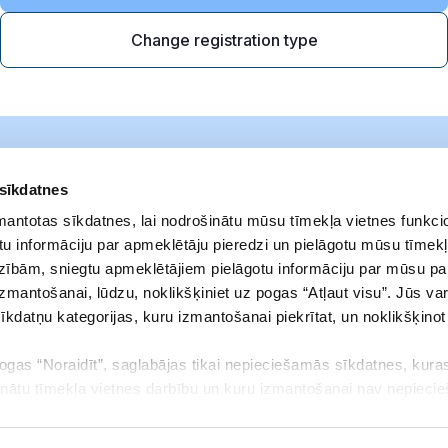
Change registration type
 sīkdatnes
zmantotas sīkdatnes, lai nodrošinātu mūsu tīmekļa vietnes funkcio
u informāciju par apmeklētāju pieredzi un pielāgotu mūsu tīmekļ
zībām, sniegtu apmeklētājiem pielāgotu informāciju par mūsu p
izmantošanai, lūdzu, noklikšķiniet uz pogas “Atļaut visu”. Jūs var
sīkdatņu kategorijas, kuru izmantošanai piekrītat, un noklikšķino
pogas “Noraidīt”, saglabājas tikai nepieciešamās sīkdatnes, kuras
Policies
Address
inātu tīmekļa vietnes darbību un kuru izmantošanai nav nepieci
Privacy policy
23 Elizabetes Street
aukt savu piekrišanu vai mainīt to, kādas sīkdatnes ļaujat izmant