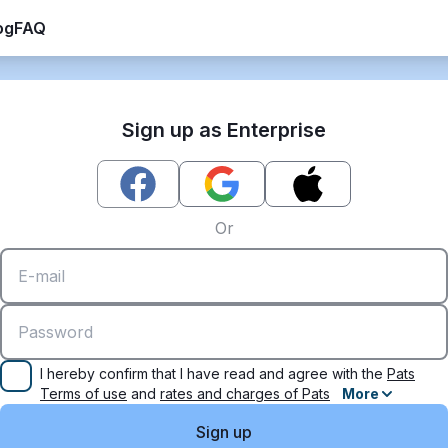
og
FAQ
Sign up as Enterprise
Or
I hereby confirm that I have read and agree with the
Pats
Terms of use
and
rates and charges of Pats
More
Sign up