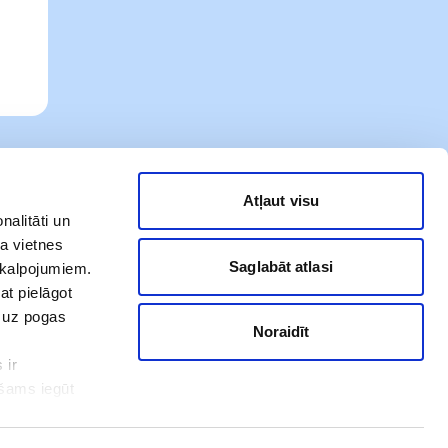
Atļaut visu
nalitāti un
a vietnes
Saglabāt atlasi
akalpojumiem.
at pielāgot
t uz pogas
Noraidīt
 ir
Our social networks
ešams iegūt
ot. Ar