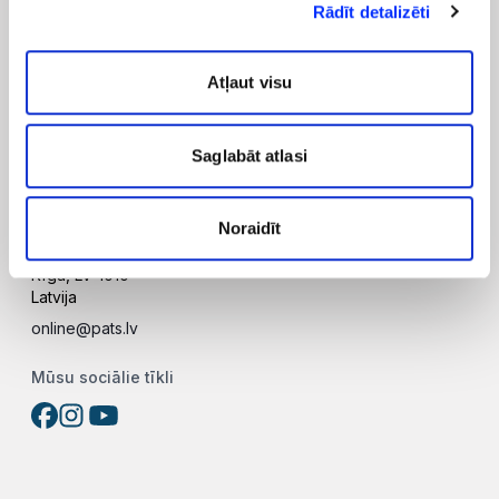
Rādīt detalizēti
Noteikumi
Privātuma politika
Atļaut visu
Sīkdatņu politika
Lietošanas noteikumi
Saglabāt atlasi
Sīkdatņu iestātījumi
Adrese
Noraidīt
Elizabetes iela 23
Rīga, LV-1010
Latvija
online@pats.lv
Mūsu sociālie tīkli