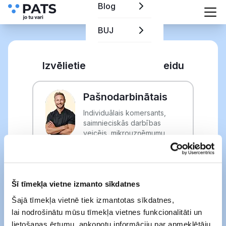
Blog
BUJ
Izvēlieties reģistrācijas veidu
Pašnodarbinātais
Individuālais komersants,
saimnieciskās darbības
veicējs, mikrouzņēmumu
nodokļa maksātājs
Uzņēmums
Šī tīmekļa vietne izmanto sīkdatnes
Sabiedrība ar ierobežotu
Šajā tīmekļa vietnē tiek izmantotas sīkdatnes,
atbildību (SIA)
lai nodrošinātu mūsu tīmekļa vietnes funkcionalitāti un
lietošanas ērtumu, apkopotu informāciju par apmeklētāju