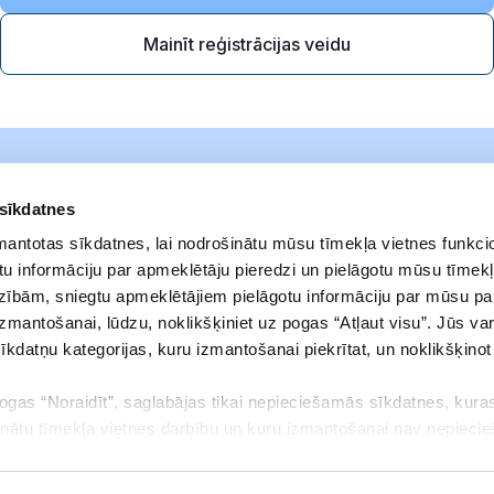
Mainīt reģistrācijas veidu
 sīkdatnes
zmantotas sīkdatnes, lai nodrošinātu mūsu tīmekļa vietnes funkcio
u informāciju par apmeklētāju pieredzi un pielāgotu mūsu tīmekļ
zībām, sniegtu apmeklētājiem pielāgotu informāciju par mūsu p
izmantošanai, lūdzu, noklikšķiniet uz pogas “Atļaut visu”. Jūs var
sīkdatņu kategorijas, kuru izmantošanai piekrītat, un noklikšķino
pogas “Noraidīt”, saglabājas tikai nepieciešamās sīkdatnes, kuras
Noteikumi
Adrese
inātu tīmekļa vietnes darbību un kuru izmantošanai nav nepieci
Privātuma politika
Elizabetes iela 23
aukt savu piekrišanu vai mainīt to, kādas sīkdatnes ļaujat izmant