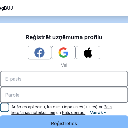
og
BUJ
Reģistrēt uzņēmuma profilu
Vai
Ar šo es apliecinu, ka esmu iepazinies(-usies) ar
Pats
lietošanas noteikumiem
un
Pats cenrādi
,
Vairāk
Reģistrēties