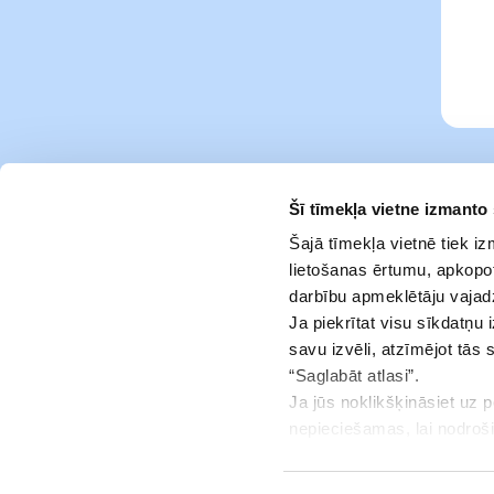
Šī tīmekļa vietne izmanto
Šajā tīmekļa vietnē tiek i
lietošanas ērtumu, apkopot
darbību apmeklētāju vajad
Ja piekrītat visu sīkdatņu 
savu izvēli, atzīmējot tās 
“Saglabāt atlasi”.
Ja jūs noklikšķināsiet uz 
Pakalpojumi
nepieciešamas, lai nodroš
jūsu piekrišanu.
Info centrs
Jūs jebkurā brīdī varat ats