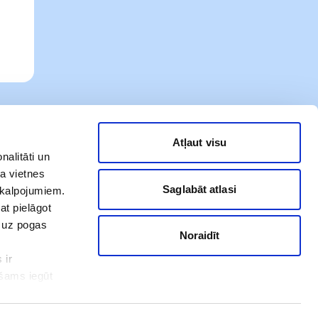
Atļaut visu
nalitāti un
a vietnes
Saglabāt atlasi
akalpojumiem.
at pielāgot
t uz pogas
Noraidīt
 ir
Mūsu sociālie tīkli
ešams iegūt
ot. Ar