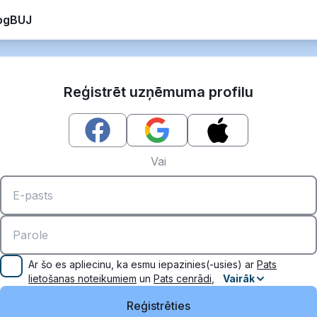
og
BUJ
Reģistrēt uzņēmuma profilu
Vai
Ar šo es apliecinu, ka esmu iepazinies(-usies) ar
Pats
lietošanas noteikumiem
un
Pats cenrādi
,
Vairāk
Reģistrēties