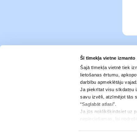
Šī tīmekļa vietne izmanto
Šajā tīmekļa vietnē tiek i
lietošanas ērtumu, apkopot
darbību apmeklētāju vajad
Ja piekrītat visu sīkdatņu 
savu izvēli, atzīmējot tās 
“Saglabāt atlasi”.
Ja jūs noklikšķināsiet uz 
Pakalpojumi
nepieciešamas, lai nodroš
jūsu piekrišanu.
Info centrs
Jūs jebkurā brīdī varat ats