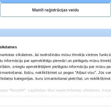
Mainīt reģistrācijas veidu
 sīkdatnes
zmantotas sīkdatnes, lai nodrošinātu mūsu tīmekļa vietnes funkcio
u informāciju par apmeklētāju pieredzi un pielāgotu mūsu tīmekļ
zībām, sniegtu apmeklētājiem pielāgotu informāciju par mūsu p
izmantošanai, lūdzu, noklikšķiniet uz pogas “Atļaut visu”. Jūs var
sīkdatņu kategorijas, kuru izmantošanai piekrītat, un noklikšķino
pogas “Noraidīt”, saglabājas tikai nepieciešamās sīkdatnes, kuras
Noteikumi
Adrese
inātu tīmekļa vietnes darbību un kuru izmantošanai nav nepieci
Privātuma politika
Elizabetes iela 23
aukt savu piekrišanu vai mainīt to, kādas sīkdatnes ļaujat izmant