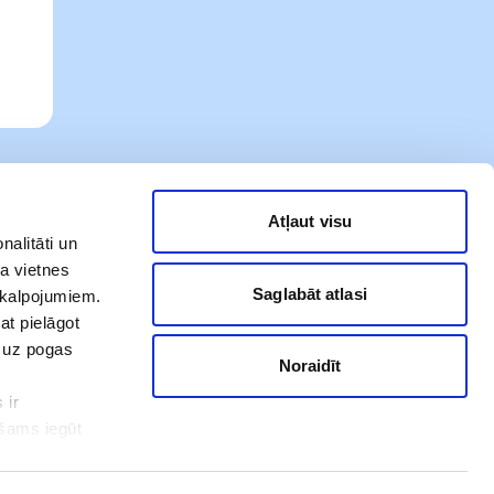
Atļaut visu
nalitāti un
a vietnes
Saglabāt atlasi
akalpojumiem.
at pielāgot
t uz pogas
Noraidīt
 ir
Mūsu sociālie tīkli
ešams iegūt
ot. Ar