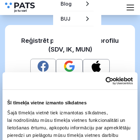
Blog
BUJ
Reģistrēt pašnodarbinātā profilu
(SDV, IK, MUN)
Vai
Šī tīmekļa vietne izmanto sīkdatnes
Šajā tīmekļa vietnē tiek izmantotas sīkdatnes,
lai nodrošinātu mūsu tīmekļa vietnes funkcionalitāti un
Ar šo es apliecinu, ka esmu iepazinies(-
lietošanas ērtumu, apkopotu informāciju par apmeklētāju
usies) ar
Pats lietošanas noteikumiem
un
pieredzi un pielāgotu mūsu tīmekļa vietnes darbību
Pats cenrādi
,
Vairāk