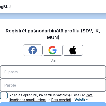
og
BUJ
Reģistrēt pašnodarbinātā profilu (SDV, IK,
MUN)
Vai
Ar šo es apliecinu, ka esmu iepazinies(-usies) ar
Pats
lietošanas noteikumiem
un
Pats cenrādi
,
Vairāk