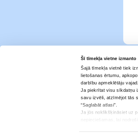
Šī tīmekļa vietne izmanto
Šajā tīmekļa vietnē tiek i
lietošanas ērtumu, apkopot
darbību apmeklētāju vajad
Ja piekrītat visu sīkdatņu 
savu izvēli, atzīmējot tās 
“Saglabāt atlasi”.
Ja jūs noklikšķināsiet uz 
Pakalpojumi
nepieciešamas, lai nodroš
jūsu piekrišanu.
Info centrs
Jūs jebkurā brīdī varat ats