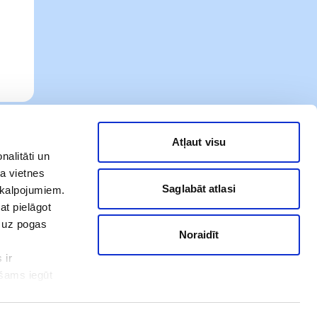
Atļaut visu
nalitāti un
a vietnes
Saglabāt atlasi
akalpojumiem.
at pielāgot
t uz pogas
Noraidīt
 ir
Mūsu sociālie tīkli
ešams iegūt
ot. Ar