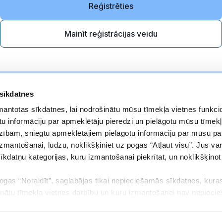
Reģistrēties
Mainīt reģistrācijas veidu
 sīkdatnes
zmantotas sīkdatnes, lai nodrošinātu mūsu tīmekļa vietnes funkcio
u informāciju par apmeklētāju pieredzi un pielāgotu mūsu tīmekļ
zībām, sniegtu apmeklētājiem pielāgotu informāciju par mūsu p
izmantošanai, lūdzu, noklikšķiniet uz pogas “Atļaut visu”. Jūs var
sīkdatņu kategorijas, kuru izmantošanai piekrītat, un noklikšķino
pogas “Noraidīt”, saglabājas tikai nepieciešamās sīkdatnes, kuras
Noteikumi
Adrese
inātu tīmekļa vietnes darbību un kuru izmantošanai nav nepieci
Privātuma politika
Elizabetes iela 23
aukt savu piekrišanu vai mainīt to, kādas sīkdatnes ļaujat izmant