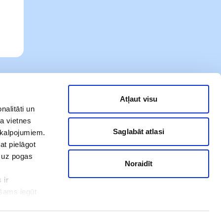
Atļaut visu
nalitāti un
a vietnes
Saglabāt atlasi
akalpojumiem.
at pielāgot
t uz pogas
Noraidīt
 ir
Mūsu sociālie tīkli
ešams iegūt
ot. Ar