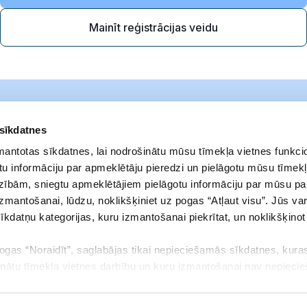
Mainīt reģistrācijas veidu
 sīkdatnes
zmantotas sīkdatnes, lai nodrošinātu mūsu tīmekļa vietnes funkcio
u informāciju par apmeklētāju pieredzi un pielāgotu mūsu tīmekļ
zībām, sniegtu apmeklētājiem pielāgotu informāciju par mūsu p
izmantošanai, lūdzu, noklikšķiniet uz pogas “Atļaut visu”. Jūs var
sīkdatņu kategorijas, kuru izmantošanai piekrītat, un noklikšķino
pogas “Noraidīt”, saglabājas tikai nepieciešamās sīkdatnes, kuras
Noteikumi
Adrese
inātu tīmekļa vietnes darbību un kuru izmantošanai nav nepieci
Privātuma politika
Elizabetes iela 23
aukt savu piekrišanu vai mainīt to, kādas sīkdatnes ļaujat izmant