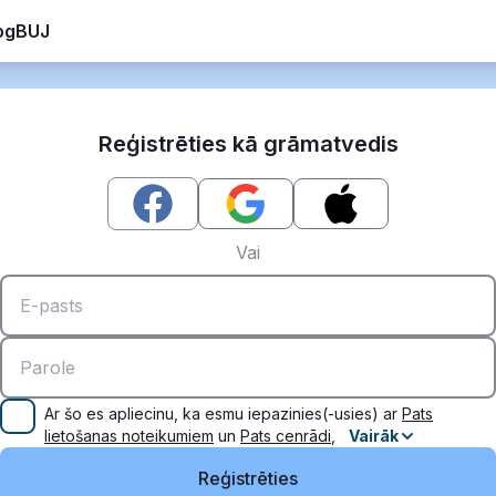
og
BUJ
Reģistrēties kā grāmatvedis
Vai
Ar šo es apliecinu, ka esmu iepazinies(-usies) ar
Pats
lietošanas noteikumiem
un
Pats cenrādi
,
Vairāk
Reģistrēties