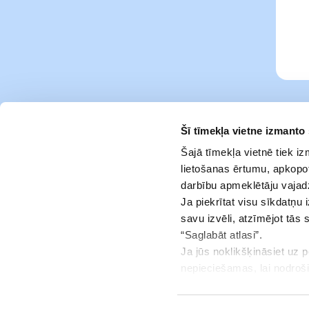
Šī tīmekļa vietne izmanto
Šajā tīmekļa vietnē tiek i
lietošanas ērtumu, apkopot
darbību apmeklētāju vajad
Ja piekrītat visu sīkdatņu 
savu izvēli, atzīmējot tās 
“Saglabāt atlasi”.
Ja jūs noklikšķināsiet uz 
Pakalpojumi
nepieciešamas, lai nodroš
jūsu piekrišanu.
Info centrs
Jūs jebkurā brīdī varat ats