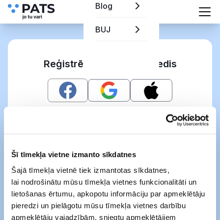
Blog
BUJ
Reģistrēties kā grāmatvedis
Vai
Šī tīmekļa vietne izmanto sīkdatnes
Šajā tīmekļa vietnē tiek izmantotas sīkdatnes,
lai nodrošinātu mūsu tīmekļa vietnes funkcionalitāti un
Ar šo es apliecinu, ka esmu iepazinies(-
usies) ar
Pats lietošanas noteikumiem
un
lietošanas ērtumu, apkopotu informāciju par apmeklētāju
Pats cenrādi
,
Vairāk
pieredzi un pielāgotu mūsu tīmekļa vietnes darbību
apmeklētāju vajadzībām, sniegtu apmeklētājiem