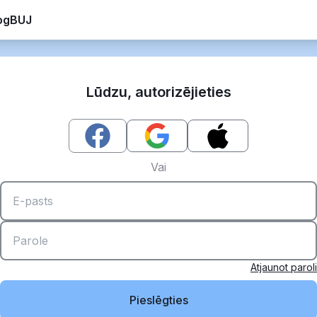
og
BUJ
Lūdzu, autorizējieties
Vai
Atjaunot paroli
Pieslēgties