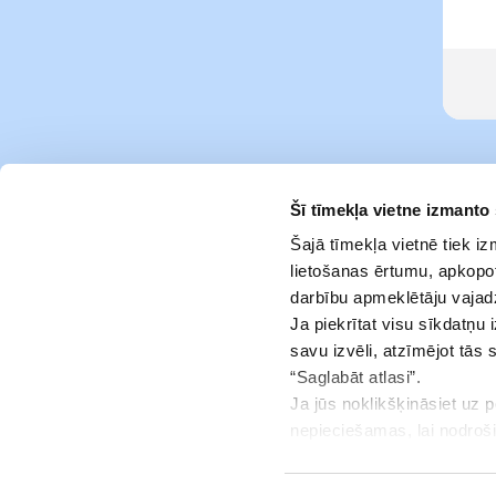
Šī tīmekļa vietne izmanto
Šajā tīmekļa vietnē tiek i
lietošanas ērtumu, apkopot
darbību apmeklētāju vajad
Ja piekrītat visu sīkdatņu 
savu izvēli, atzīmējot tās 
“Saglabāt atlasi”.
Ja jūs noklikšķināsiet uz 
Pakalpojumi
nepieciešamas, lai nodroš
jūsu piekrišanu.
Info centrs
Jūs jebkurā brīdī varat ats