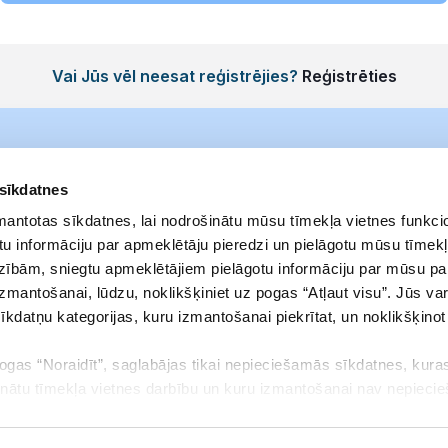
Vai Jūs vēl neesat reģistrējies?
Reģistrēties
 sīkdatnes
zmantotas sīkdatnes, lai nodrošinātu mūsu tīmekļa vietnes funkcio
u informāciju par apmeklētāju pieredzi un pielāgotu mūsu tīmekļ
zībām, sniegtu apmeklētājiem pielāgotu informāciju par mūsu p
izmantošanai, lūdzu, noklikšķiniet uz pogas “Atļaut visu”. Jūs var
sīkdatņu kategorijas, kuru izmantošanai piekrītat, un noklikšķino
pogas “Noraidīt”, saglabājas tikai nepieciešamās sīkdatnes, kuras
Noteikumi
Adrese
inātu tīmekļa vietnes darbību un kuru izmantošanai nav nepieci
Privātuma politika
Elizabetes iela 23
aukt savu piekrišanu vai mainīt to, kādas sīkdatnes ļaujat izmant