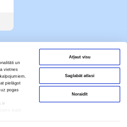
Atļaut visu
nalitāti un
a vietnes
Saglabāt atlasi
akalpojumiem.
at pielāgot
t uz pogas
Noraidīt
 ir
Mūsu sociālie tīkli
ešams iegūt
ot. Ar