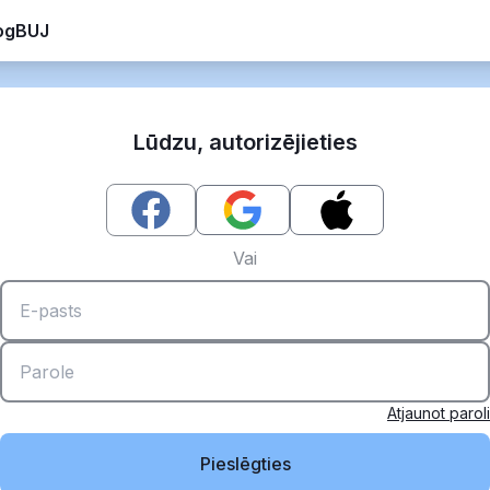
og
BUJ
Lūdzu, autorizējieties
Vai
Atjaunot paroli
Pieslēgties