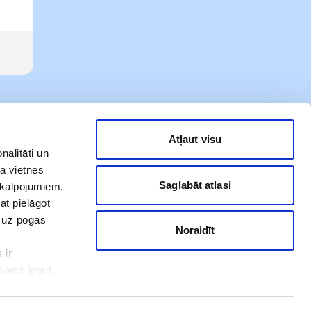
Atļaut visu
nalitāti un
a vietnes
Saglabāt atlasi
akalpojumiem.
at pielāgot
t uz pogas
Noraidīt
 ir
Mūsu sociālie tīkli
ešams iegūt
ot. Ar