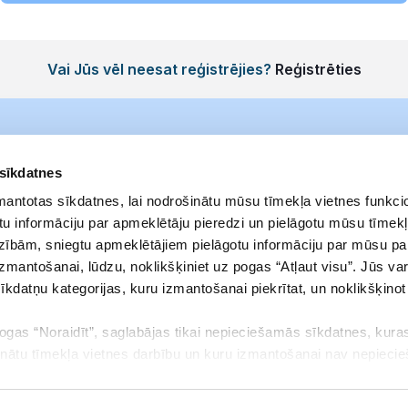
Vai Jūs vēl neesat reģistrējies?
Reģistrēties
 sīkdatnes
zmantotas sīkdatnes, lai nodrošinātu mūsu tīmekļa vietnes funkcio
u informāciju par apmeklētāju pieredzi un pielāgotu mūsu tīmekļ
zībām, sniegtu apmeklētājiem pielāgotu informāciju par mūsu p
izmantošanai, lūdzu, noklikšķiniet uz pogas “Atļaut visu”. Jūs var
sīkdatņu kategorijas, kuru izmantošanai piekrītat, un noklikšķino
pogas “Noraidīt”, saglabājas tikai nepieciešamās sīkdatnes, kuras
Noteikumi
Adrese
inātu tīmekļa vietnes darbību un kuru izmantošanai nav nepieci
Privātuma politika
Elizabetes iela 23
aukt savu piekrišanu vai mainīt to, kādas sīkdatnes ļaujat izmant