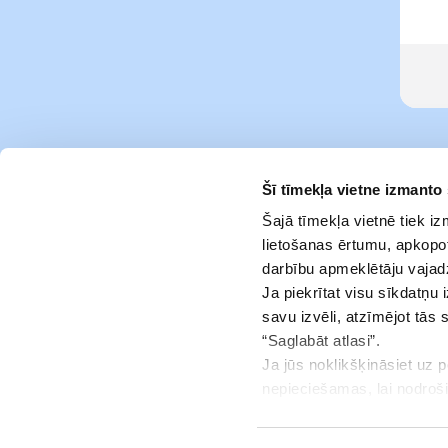
Šī tīmekļa vietne izmanto
Šajā tīmekļa vietnē tiek i
lietošanas ērtumu, apkopot
darbību apmeklētāju vajad
Ja piekrītat visu sīkdatņu 
savu izvēli, atzīmējot tās 
“Saglabāt atlasi”.
Ja jūs noklikšķināsiet uz 
Pakalpojumi
nepieciešamas, lai nodroš
jūsu piekrišanu.
Info centrs
Jūs jebkurā brīdī varat ats